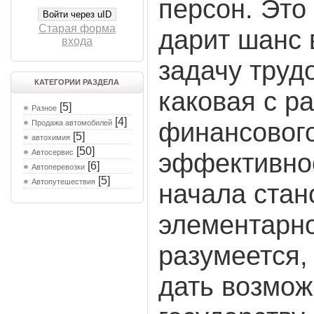
персон. Это
Войти через uID
Старая форма
дарит шанс 
входа
задачу труд
КАТЕГОРИИ РАЗДЕЛА
каковая с р
[5]
Разное
[4]
финансовог
Продажа автомобилей
[5]
автохимия
[50]
Автосервис
эффективно
[6]
Автоперевозки
[5]
Автопутешествия
начала стан
элементарно
разумеется,
дать возмож