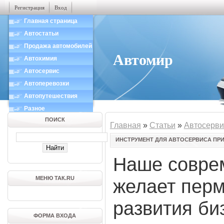
Регистрация
Вход
Главная страница
Автостатьи
Продажа автомобилей
Автомир
Автохимия
Автосервис
Автоперевозки
Автопутешествия
Разное
ПОИСК
Главная
»
Статьи
»
Автосерви
ИНСТРУМЕНТ ДЛЯ АВТОСЕРВИСА ПР
Наше совре
МЕНЮ ТАК.RU
желает перм
развития би
ФОРМА ВХОДА