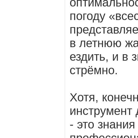
оптимально
погоду «все
представляе
в летнюю жа
ездить, и в
стрёмно.
Хотя, конеч
инструмент 
- это знани
профессиона