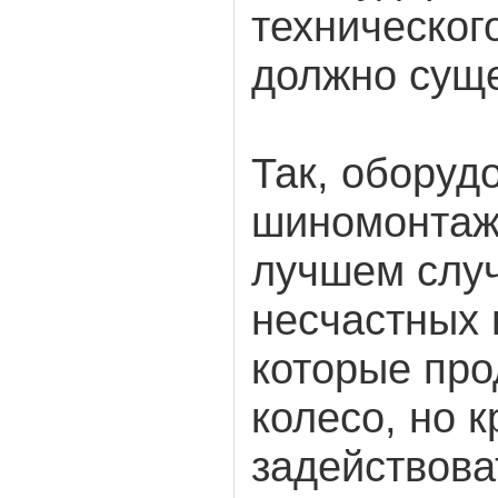
техническог
должно суще
Так, оборуд
шиномонтаж
лучшем случ
несчастных 
которые пр
колесо, но к
задействова