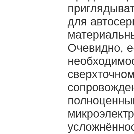
приглядыва
для автосер
материальны
Очевидно, е
необходимос
сверхточном
сопровожде
полноценны
микроэлект
усложнённос