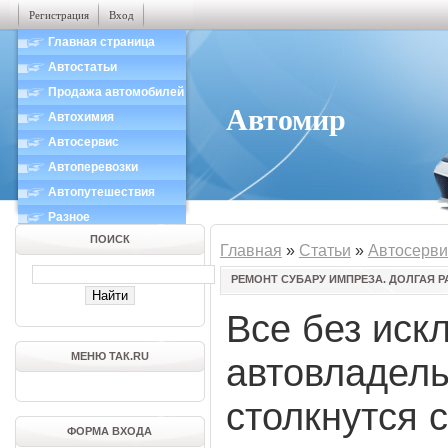
Регистрация
Вход
Главная страница
Автостатьи
Продажа автомобилей
Автомир
Автохимия
Автосервис
Автоперевозки
Автопутешествия
Разное
ПОИСК
Главная
»
Статьи
»
Автосерви
РЕМОНТ СУБАРУ ИМПРЕЗА. ДОЛГАЯ 
Все без иск
МЕНЮ ТАК.RU
автовладель
столкнутся 
ФОРМА ВХОДА