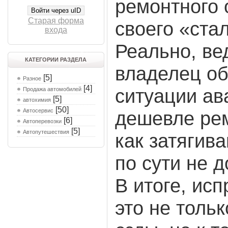
ремонтного
Войти через uID
Старая форма
своего «ста
входа
Реально, ве
КАТЕГОРИИ РАЗДЕЛА
владелец об
[5]
Разное
[4]
ситуации ав
Продажа автомобилей
[5]
автохимия
[50]
Автосервис
дешевле рем
[6]
Автоперевозки
[5]
Автопутешествия
как затягив
по сути не 
В итоге, исп
это не толь