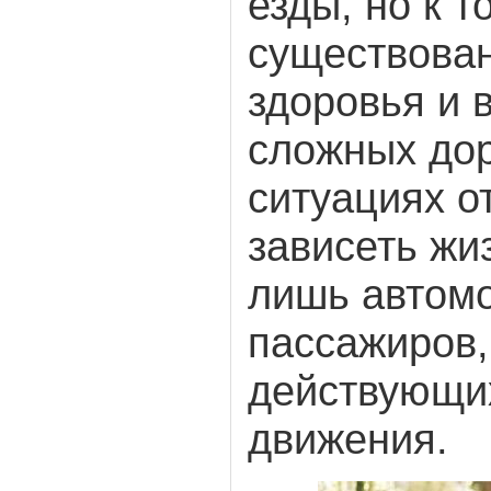
езды, но к т
существован
здоровья и 
сложных до
ситуациях о
зависеть жи
лишь автомо
пассажиров,
действующих
движения.