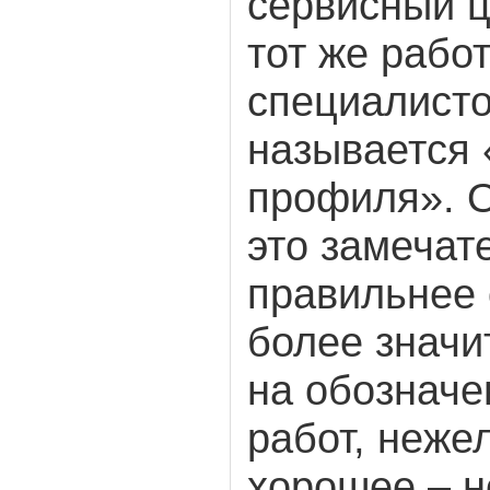
сервисный ц
тот же рабо
специалисто
называется
профиля». 
это замечат
правильнее 
более значи
на обознач
работ, неже
хорошее – н