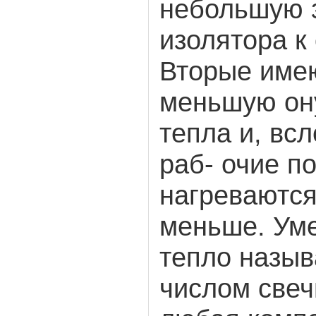
небольшую з
изолятора к
Вторые имею
меньшую он
тепла и, всл
раб- очие п
нагреваются
меньше. Ум
тепло назы
числом свеч