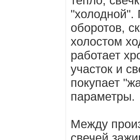
тепло, свеч
"холодной".
оборотов, с
холостом хо
работает хр
участок и с
покупает "ж
параметры.
Между прои
свечей зажи