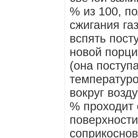
% из 100, п
сжигания га
вспять пост
новой порци
(она поступа
температур
вокруг возд
% проходит 
поверхности
соприкоснов