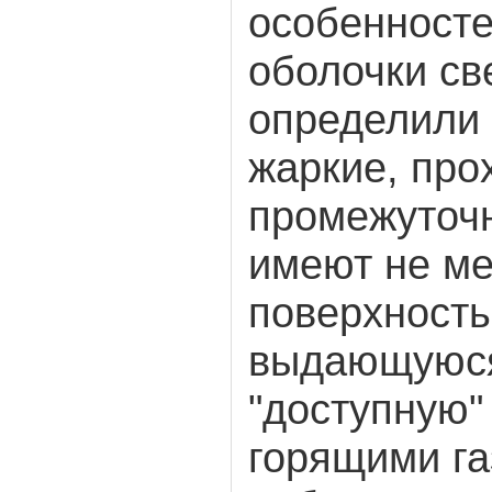
особенносте
оболочки св
определили 
жаркие, про
промежуточ
имеют не м
поверхность
выдающуюся
"доступную"
горящими га