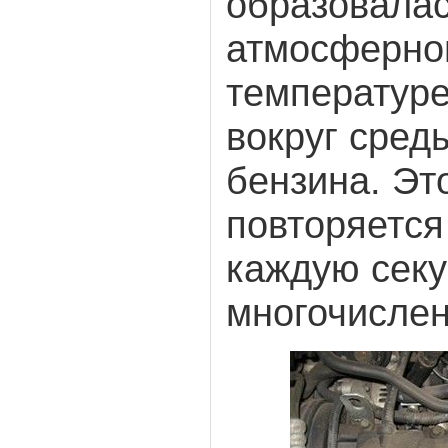
образовалас
атмосферног
температур
вокруг сред
бензина. Эт
повторяется
каждую секу
многочислен