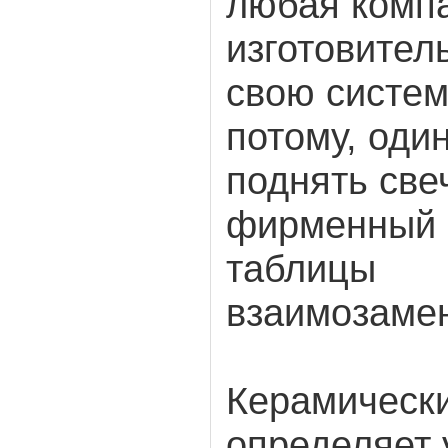
любая комп
изготовител
свою систем
потому, оди
поднять све
фирменный 
таблицы
взаимозаме
Керамически
определяет 