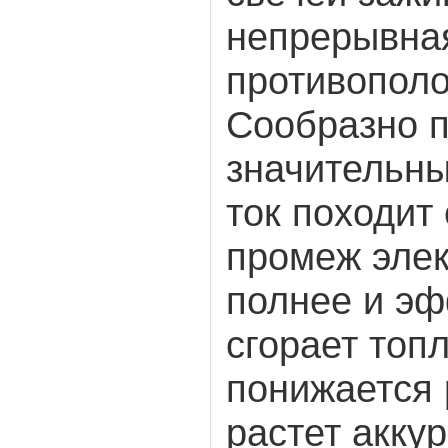
непрерывная
противопол
Сообразно п
значительн
ток походит 
промеж элек
полнее и э
сгорает топл
понижается 
растет акку