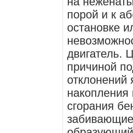
на неженаты
порой и к а
остановке и
невозможнос
двигатель. 
причиной п
отклонений 
накопления 
сгорания бе
забивающие
образующий 