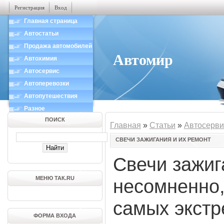
Регистрация
Вход
Главная страница
Автостатьи
Продажа автомобилей
Автомир
Автохимия
Автосервис
Автоперевозки
Автопутешествия
Разное
ПОИСК
Главная
»
Статьи
»
Автосерви
СВЕЧИ ЗАЖИГАНИЯ И ИХ РЕМОНТ
Свечи зажиг
МЕНЮ ТАК.RU
несомненно,
самых экст
ФОРМА ВХОДА