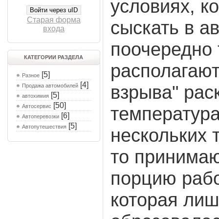
условиях, к
Войти через uID
Старая форма
сыскать в а
входа
поочередно 
КАТЕГОРИИ РАЗДЕЛА
располагают
[5]
Разное
[4]
взрыва" рас
Продажа автомобилей
[5]
автохимия
[50]
Автосервис
температур
[6]
Автоперевозки
[5]
Автопутешествия
нескольких 
то принимаю
порцию рабо
которая лиш