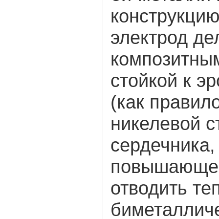
конструкци
электрод де
композитным
стойкой к э
(как правил
никелевой с
сердечника,
повышающег
отводить те
биметаллич