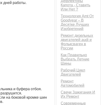
Дефлекторы
их дней работы.
Капота - Ставить
Или Нет ?
Технология Amt От
Goodyear – В
Десятке Лучших
Изобретений
Ремонт дизельных
двигателей audi и
Фольксваген в
России
Как Правильно
Выбрать Летние
Шины
Рабочий Цикл
Двигателей
Ремонт
Автомобилей
льника и буфера отбоя.
Свечи Зажигания И
 разрушится.
Их Ремонт
сли на боковой кромке шин
в.
Современные