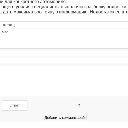
й для конкретного автомобиля.
ющего усилия специалисты выполняют разборку подвески 
а дать максимально точную информацию. Недостаток ее в то
.
10.02.2012)
г
:
5.0
/
1