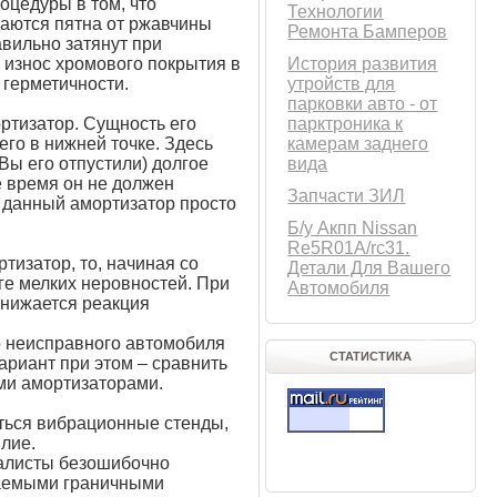
оцедуры в том, что
Технологии
даются пятна от ржавчины
Ремонта Бамперов
авильно затянут при
я износ хромового покрытия в
История развития
 герметичности.
утройств для
парковки авто - от
ортизатор. Сущность его
парктроника к
его в нижней точке. Здесь
камерам заднего
 Вы его отпустили) долгое
вида
же время он не должен
Запчасти ЗИЛ
о данный амортизатор просто
Б/у Акпп Nissan
Re5R01A/rc31.
тизатор, то, начиная со
Детали Для Вашего
оге мелких неровностей. При
Автомобиля
снижается реакция
го неисправного автомобиля
СТАТИСТИКА
ариант при этом – сравнить
ми амортизаторами.
аться вибрационные стенды,
лие.
иалисты безошибочно
каемыми граничными