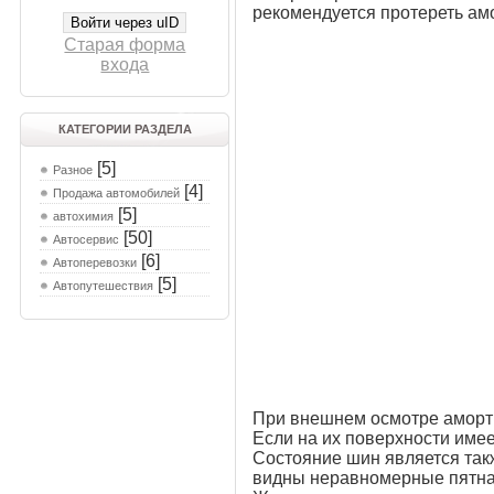
рекомендуется протереть амо
Войти через uID
Старая форма
входа
КАТЕГОРИИ РАЗДЕЛА
[5]
Разное
[4]
Продажа автомобилей
[5]
автохимия
[50]
Автосервис
[6]
Автоперевозки
[5]
Автопутешествия
При внешнем осмотре аморти
Если на их поверхности имее
Состояние шин является так
видны неравномерные пятна 