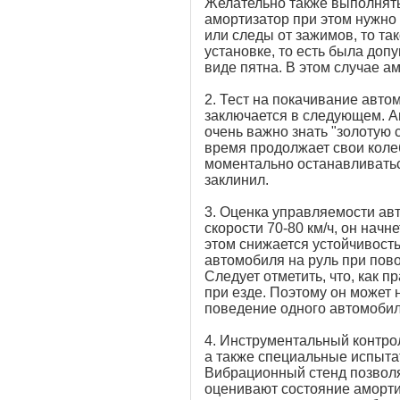
Желательно также выполнять
амортизатор при этом нужно
или следы от зажимов, то та
установке, то есть была доп
виде пятна. В этом случае а
2. Тест на покачивание авто
заключается в следующем. Ав
очень важно знать "золотую с
время продолжает свои колеб
моментально останавливаться
заклинил.
3. Оценка управляемости ав
скорости 70-80 км/ч, он начн
этом снижается устойчивост
автомобиля на руль при пово
Следует отметить, что, как 
при езде. Поэтому он может 
поведение одного автомобил
4. Инструментальный контрол
а также специальные испыт
Вибрационный стенд позволя
оценивают состояние аморт