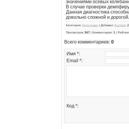
значениями осевых колебани
В случае проверки демпфиру
Данная диагностика способн
довольно сложной и дорогой
Категория
:
Автосервис
|
Добавил
:
Eucharis
(
Просмотров
:
567
|
Комментарии
:
1
|
Рейтин
Всего комментариев
:
0
Имя *:
Email *:
Код *: