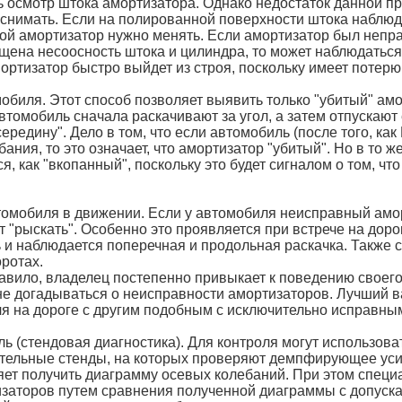
 осмотр штока амортизатора. Однако недостаток данной пр
 снимать. Если на полированной поверхности штока наблю
кой амортизатор нужно менять. Если амортизатор был непр
ущена несоосность штока и цилиндра, то может наблюдатьс
мортизатор быстро выйдет из строя, поскольку имеет потерю
мобиля. Этот способ позволяет выявить только "убитый" ам
томобиль сначала раскачивают за угол, а затем отпускают 
ередину". Дело в том, что если автомобиль (после того, как
ания, то это означает, что амортизатор "убитый". Но в то 
, как "вкопанный", поскольку это будет сигналом о том, чт
томобиля в движении. Если у автомобиля неисправный амор
ет "рыскать". Особенно это проявляется при встрече на дор
ь и наблюдается поперечная и продольная раскачка. Также 
ротах.
правило, владелец постепенно привыкает к поведению свое
не догадываться о неисправности амортизаторов. Лучший в
я на дороге с другим подобным с исключительно исправны
ь (стендовая диагностика). Для контроля могут использов
ательные стенды, на которых проверяют демпфирующее уси
ет получить диаграмму осевых колебаний. При этом спец
изаторов путем сравнения полученной диаграммы с допус